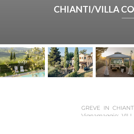
CHIANTI/VILLA C
GREVE IN CHIANTI 
Vignamaggio: VILL
intenso delle colli
in perfetto equilibri