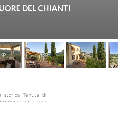
UORE DEL CHIANTI
 storica Tenuta di
 immersa nel verde
natura si incontrano