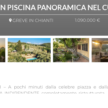
ON PISCINA PANORAMICA NEL C
1.090.000 €
GREVE IN CHIANTI
– A pochi minuti dalla celebre piazza e dalla
A INDIPENDENTE completamente ristrutturata,
ne toscane. Un rifugio di charme, dove eleganza e 
o.