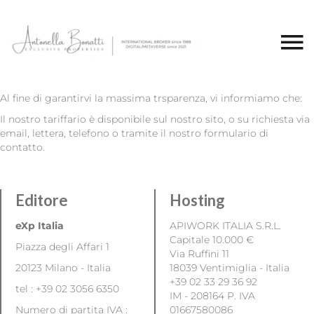
Al fine di garantirvi la massima trsparenza, vi informiamo che:
Il nostro tariffario è disponibile sul nostro sito, o su richiesta via
email, lettera, telefono o tramite il nostro formulario di
contatto.
Editore
Hosting
eXp Italia
APIWORK ITALIA S.R.L.
Capitale 10.000 €
Piazza degli Affari 1
Via Ruffini 11
20123 Milano - Italia
18039 Ventimiglia - Italia
+39 02 33 29 36 92
tel :
+39 02 3056 6350
IM - 208164 P. IVA
Numero di partita IVA :
01667580086